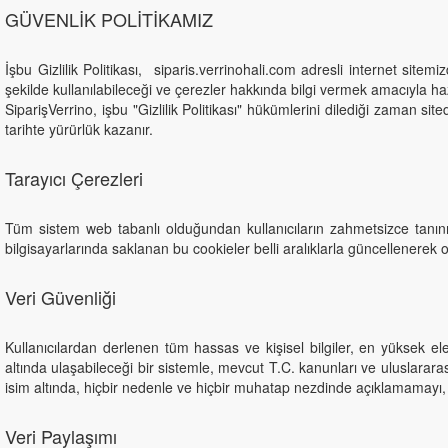
GÜVENLİK POLİTİKAMIZ
İşbu Gizlilik Politikası, siparis.verrinohali.com adresli internet sitemi
şekilde kullanılabileceği ve çerezler hakkında bilgi vermek amacıyla haz
SiparişVerrino, işbu "Gizlilik Politikası" hükümlerini dilediği zaman sit
tarihte yürürlük kazanır.
Tarayıcı Çerezleri
Tüm sistem web tabanlı olduğundan kullanıcıların zahmetsizce tanınmas
bilgisayarlarında saklanan bu cookieler belli aralıklarla güncellenerek
Veri Güvenliği
Kullanıcılardan derlenen tüm hassas ve kişisel bilgiler, en yüksek el
altında ulaşabileceği bir sistemle, mevcut T.C. kanunları ve uluslararas
isim altında, hiçbir nedenle ve hiçbir muhatap nezdinde açıklamamayı,
Veri Paylaşımı