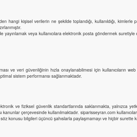
zden hangi kişisel verilerin ne şekilde toplandığı, kullanıldığı, kimlerle
ırlanmıştır.
ede yayınlamak veya kullanıcılara elektronik posta göndermek suretiyle deği
ı ve veri güvenliğinin hızla onaylanabilmesi için kullanıcıların web t
 optimal sistem performansı sağlanmaktadır.
ektronik ve fiziksel güvenlik standartlarında saklanmakta, yalnızca ye
ı kanunlar çerçevesinde kullanılmaktadır. siparisseyran.com kullanıcılarda
 söz konusu bilgileri üçüncü şahıslarla paylaşmamayı ve hiçbir surette 