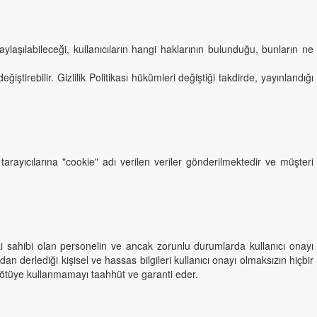
 paylaşılabileceği, kullanıcıların hangi haklarının bulunduğu, bunların ne
ştirebilir. Gizlilik Politikası hükümleri değiştiği takdirde, yayınlandığı
arayıcılarına "cookie" adı verilen veriler gönderilmektedir ve müşteri
tki sahibi olan personelin ve ancak zorunlu durumlarda kullanıcı onayı
n derlediği kişisel ve hassas bilgileri kullanıcı onayı olmaksızın hiçbir
kötüye kullanmamayı taahhüt ve garanti eder.