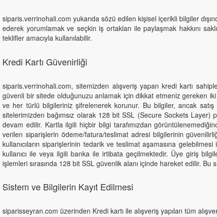
siparis.verrinohali.com yukarıda sözü edilen kişisel içerikli bilgiler d
ederek yorumlamak ve seçkin iş ortakları ile paylaşmak hakkını saklı tu
teklifler amacıyla kullanılabilir.
Kredi Kartı Güvenirliği
siparis.verrinohali.com, sitemizden alışveriş yapan kredi kartı sahiple
güvenli bir sitede olduğunuzu anlamak için dikkat etmeniz gereken iki 
ve her türlü bilgileriniz şifrelenerek korunur. Bu bilgiler, ancak satış i
sitelerimizden bağımsız olarak 128 bit SSL (Secure Sockets Layer) proto
devam edilir. Kartla ilgili hiçbir bilgi tarafımızdan görüntülenemediğ
verilen siparişlerin ödeme/fatura/teslimat adresi bilgilerinin güvenilir
kullanıcıların siparişlerinin tedarik ve teslimat aşamasına gelebilmesi 
kullanıcı ile veya ilgili banka ile irtibata geçilmektedir. Üye giriş bi
işlemleri sırasında 128 bit SSL güvenlik alanı içinde hareket edilir. Bu
Sistem ve Bilgilerin Kayıt Edilmesi
siparisseyran.com üzerinden Kredi kartı ile alışveriş yapılan tüm alışv