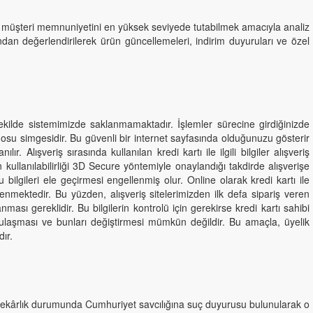
ak ve müşteri memnuniyetini en yüksek seviyede tutabilmek amacıyla analiz
fından değerlendirilerek ürün güncellemeleri, indirim duyuruları ve özel
ir şekilde sistemimizde saklanmamaktadır. İşlemler sürecine girdiğinizde
gosu simgesidir. Bu güvenli bir internet sayfasında olduğunuzu gösterir
r. Alışveriş sırasında kullanılan kredi kartı ile ilgili bilgiler alışveriş
 kullanılabilirliği 3D Secure yöntemiyle onaylandığı takdirde alışverişe
bilgileri ele geçirmesi engellenmiş olur. Online olarak kredi kartı ile
etlenmektedir. Bu yüzden, alışveriş sitelerimizden ilk defa sipariş veren
ması gereklidir. Bu bilgilerin kontrolü için gerekirse kredi kartı sahibi
ilere ulaşması ve bunları değiştirmesi mümkün değildir. Bu amaçla, üyelik
ır.
 sahtekârlık durumunda Cumhuriyet savcılığına suç duyurusu bulunularak o