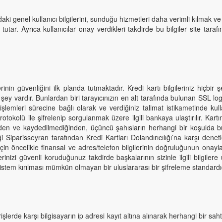
ışındaki genel kullanıcı bilgilerini, sunduğu hizmetleri daha verimli kılm
tar. Ayrıca kullanıcılar onay verdikleri takdirde bu bilgiler site tara
rinin güvenliğini ilk planda tutmaktadır. Kredi kartı bilgileriniz hiçb
şey vardır. Bunlardan biri tarayıcınızın en alt tarafında bulunan SSL lo
şlemleri sürecine bağlı olarak ve verdiğiniz talimat istikametinde kullanılı
kolü ile şifrelenip sorgulanmak üzere ilgili bankaya ulaştırılır. Kartın
inden ve kaydedilmediğinden, üçüncü şahısların herhangi bir koşulda bu 
liği Siparisseyran tarafından Kredi Kartları Dolandırıcılığı’na karşı den
için öncelikle finansal ve adres/telefon bilgilerinin doğruluğunun onaylan
lgilerinizi güvenli koruduğunuz takdirde başkalarının sizinle ilgili bilg
 sistem kırılması mümkün olmayan bir uluslararası bir şifreleme standardıd
erişlerde karşı bilgisayarın ip adresi kayıt altına alınarak herhangi bir